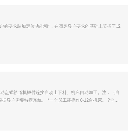
根据客户的要求装加定位功能和*，在满足客户要求的基础上节省了成
振动盘式轨道机械臂连接自动上下料、机床自动加工。注：（自
据客户需要特定系统。 *一个员工能操作8-12台机床。 ?全自
amp;amp;amp;amp;gt; ,长度（8mm-80mm&amp;amp;a