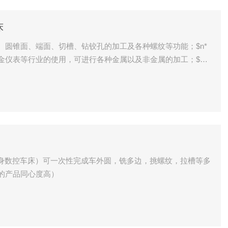
床
、圆锥面、端面、切槽、钻铰孔的加工及各种螺纹等功能；$n*
金仪表等行业的使用，可进行各种金属以及非金属的加工；$n?
度快、精度高、使用寿命长等特点；$n*直排刀架工作效率高，
、手动一体式弹簧夹头，也可选配液压夹紧装置，方便，快捷、省
（斜床身数控车床）可一次性完成车外圆，铣多边，挑螺纹，拉槽等多
的产品同心度高）