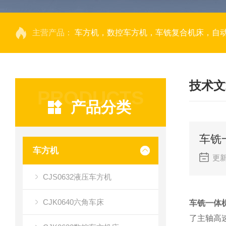
主营产品：
车方机，数控车方机，车铣复合机床，自
技术文
PRODUCTS
产品分类
车铣
车方机
更新
CJS0632液压车方机
CJK0640六角车床
车铣一体
了主轴高速