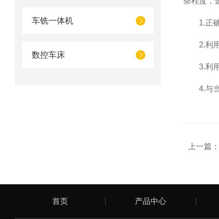
杂程度，
车铣一体机
1.正确
2.利用
数控车床
3.利用
4.与当
上一篇
首页
产品中心