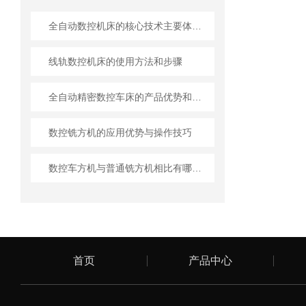
全自动数控机床的核心技术主要体现在哪些方面？
线轨数控机床的使用方法和步骤
全自动精密数控车床的产品优势和结构部件设计
数控铣方机的应用优势与操作技巧
数控车方机与普通铣方机相比有哪些优势
首页
产品中心