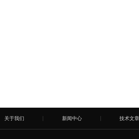
关于我们
新闻中心
技术文