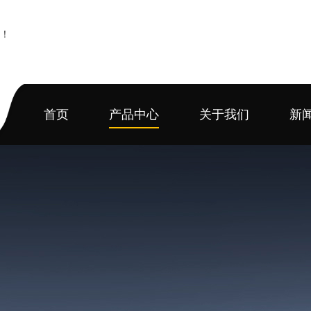
！
首页
产品中心
关于我们
新