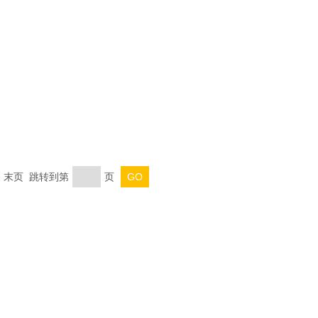
页 末页 跳转到第
页