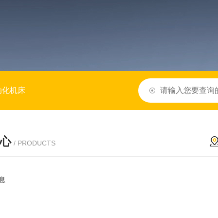
动化机床
心
/ PRODUCTS
息