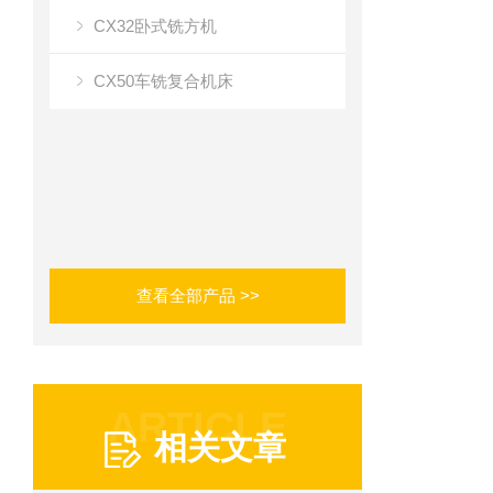
CX32卧式铣方机
CX50车铣复合机床
查看全部产品 >>
ARTICLE
相关文章