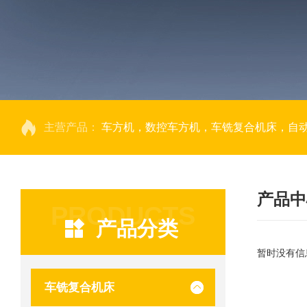
主营产品：
车方机，数控车方机，车铣复合机床，自
产品中
PRODUCTS
产品分类
暂时没有信
车铣复合机床